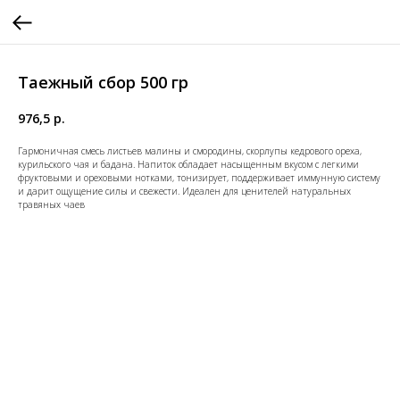
Таежный сбор 500 гр
976,5
р.
Гармоничная смесь листьев малины и смородины, скорлупы кедрового ореха,
курильского чая и бадана. Напиток обладает насыщенным вкусом с легкими
фруктовыми и ореховыми нотками, тонизирует, поддерживает иммунную систему
и дарит ощущение силы и свежести. Идеален для ценителей натуральных
травяных чаев