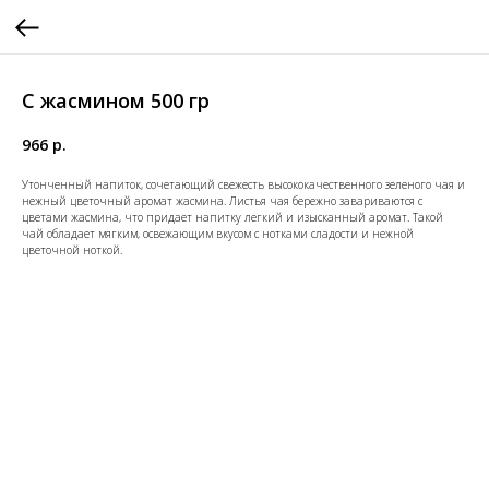
С жасмином 500 гр
966
р.
Утонченный напиток, сочетающий свежесть высококачественного зеленого чая и
нежный цветочный аромат жасмина. Листья чая бережно завариваются с
цветами жасмина, что придает напитку легкий и изысканный аромат. Такой
чай обладает мягким, освежающим вкусом с нотками сладости и нежной
цветочной ноткой.