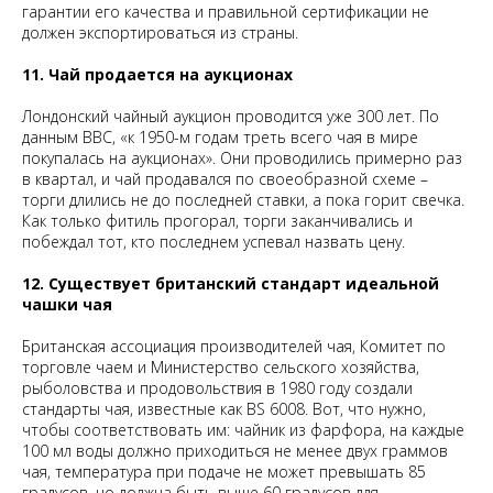
гарантии его качества и правильной сертификации не
должен экспортироваться из страны.
11. Чай продается на аукционах
Лондонский чайный аукцион проводится уже 300 лет. По
данным BBC, «к 1950-м годам треть всего чая в мире
покупалась на аукционах». Они проводились примерно раз
в квартал, и чай продавался по своеобразной схеме –
торги длились не до последней ставки, а пока горит свечка.
Как только фитиль прогорал, торги заканчивались и
побеждал тот, кто последнем успевал назвать цену.
12. Существует британский стандарт идеальной
чашки чая
Британская ассоциация производителей чая, Комитет по
торговле чаем и Министерство сельского хозяйства,
рыболовства и продовольствия в 1980 году создали
стандарты чая, известные как BS 6008. Вот, что нужно,
чтобы соответствовать им: чайник из фарфора, на каждые
100 мл воды должно приходиться не менее двух граммов
чая, температура при подаче не может превышать 85
градусов, но должна быть выше 60 градусов для