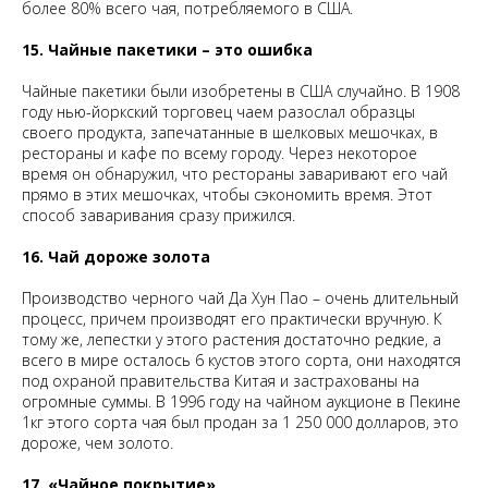
более 80% всего чая, потребляемого в США.
15. Чайные пакетики – это ошибка
Чайные пакетики были изобретены в США случайно. В 1908
году нью-йоркский торговец чаем разослал образцы
своего продукта, запечатанные в шелковых мешочках, в
рестораны и кафе по всему городу. Через некоторое
время он обнаружил, что рестораны заваривают его чай
прямо в этих мешочках, чтобы сэкономить время. Этот
способ заваривания сразу прижился.
16. Чай дороже золота
Производство черного чай Да Хун Пао – очень длительный
процесс, причем производят его практически вручную. К
тому же, лепестки у этого растения достаточно редкие, а
всего в мире осталось 6 кустов этого сорта, они находятся
под охраной правительства Китая и застрахованы на
огромные суммы. В 1996 году на чайном аукционе в Пекине
1кг этого сорта чая был продан за 1 250 000 долларов, это
дороже, чем золото.
17. «Чайное покрытие»