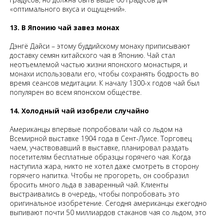
«оптимального вкуса и ощущений».
13. В Японию чай завез монах
Дэнгё Дайси – этому буддийскому монаху приписывают
доставку семян китайского чая в Японию. Чай стал
неотъемлемой частью жизни японского монастыря, и
монахи использовали его, чтобы сохранять бодрость во
время сеансов медитации. К началу 1300-х годов чай ​​был
популярен во всем японском обществе.
14. Холодный чай изобрели случайно
Американцы впервые попробовали чай со льдом на
Всемирной выставке 1904 года в Сент-Луисе. Торговец
чаем, участвовавший в выставке, планировал раздать
посетителям бесплатные образцы горячего чая. Когда
наступила жара, никто не хотел даже смотреть в сторону
горячего напитка. Чтобы не прогореть, он сообразил
бросить много льда в заваренный чай. Клиенты
выстраивались в очередь, чтобы попробовать это
оригинальное изобретение. Сегодня американцы ежегодно
выпивают почти 50 миллиардов стаканов чая со льдом, это