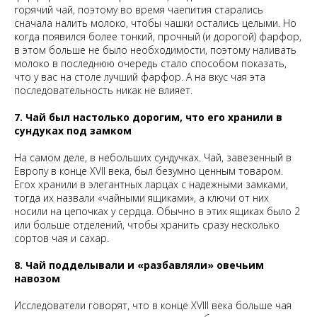
горячий чай, поэтому во время чаепития старались
сначала налить молоко, чтобы чашки остались целыми. Но
когда появился более тонкий, прочный (и дорогой) фарфор,
в этом больше не было необходимости, поэтому наливать
молоко в последнюю очередь стало способом показать,
что у вас на столе лучший фарфор. А на вкус чая эта
последовательность никак не влияет.
7. Чай был настолько дорогим, что его хранили в
сундуках под замком
На самом деле, в небольших сундучках. Чай, завезенный в
Европу в конце XVII века, был безумно ценным товаром.
Егох хранили в элегантных ларцах с надежными замками,
тогда их назвали «чайными ящиками», а ключи от них
носили на цепочках у сердца. Обычно в этих ящиках было 2
или больше отделений, чтобы хранить сразу несколько
сортов чая и сахар.
8. Чай подделывали и «разбавляли» овечьим
навозом
Исследователи говорят, что в конце XVIII века больше чая