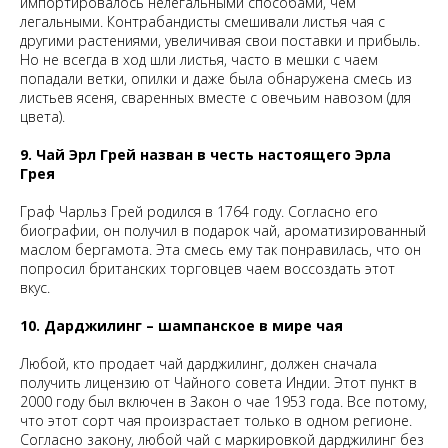
импортировалось нелегальными способами, чем
легальными. Контрабандисты смешивали листья чая с
другими растениями, увеличивая свои поставки и прибыль.
Но не всегда в ход шли листья, часто в мешки с чаем
попадали ветки, опилки и даже была обнаружена смесь из
листьев ясеня, сваренных вместе с овечьим навозом (для
цвета).
9. Чай Эрл Грей назван в честь настоящего Эрла
Грея
Граф Чарльз Грей родился в 1764 году. Согласно его
биографии, он получил в подарок чай, ароматизированный
маслом бергамота. Эта смесь ему так понравилась, что он
попросил британских торговцев чаем воссоздать этот
вкус.
10. Дарджилинг – шампанское в мире чая
Любой, кто продает чай дарджилинг, должен сначала
получить лицензию от Чайного совета Индии. Этот пункт в
2000 году был включен в Закон о чае 1953 года. Все потому,
что этот сорт чая произрастает только в одном регионе.
Согласно закону, любой чай с маркировкой дарджилинг без