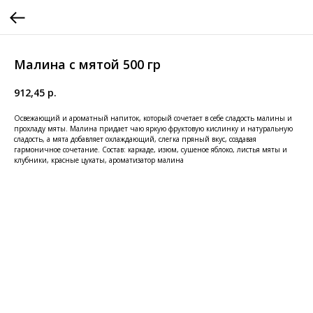
Малина с мятой 500 гр
912,45
р.
Освежающий и ароматный напиток, который сочетает в себе сладость малины и
прохладу мяты. Малина придает чаю яркую фруктовую кислинку и натуральную
сладость, а мята добавляет охлаждающий, слегка пряный вкус, создавая
гармоничное сочетание. Состав: каркаде, изюм, сушеное яблоко, листья мяты и
клубники, красные цукаты, ароматизатор малина