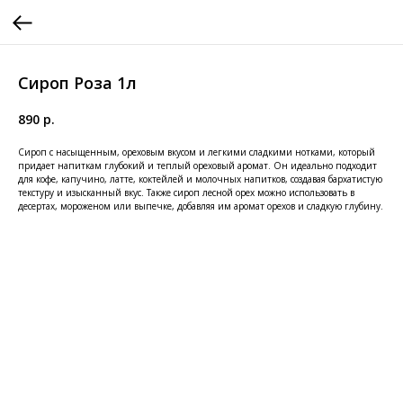
Сироп Роза 1л
890
р.
Сироп с насыщенным, ореховым вкусом и легкими сладкими нотками, который
придает напиткам глубокий и теплый ореховый аромат. Он идеально подходит
для кофе, капучино, латте, коктейлей и молочных напитков, создавая бархатистую
текстуру и изысканный вкус. Также сироп лесной орех можно использовать в
десертах, мороженом или выпечке, добавляя им аромат орехов и сладкую глубину.